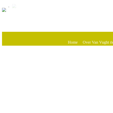
Home
Over Van Vught ri
Prijslijst
Contact