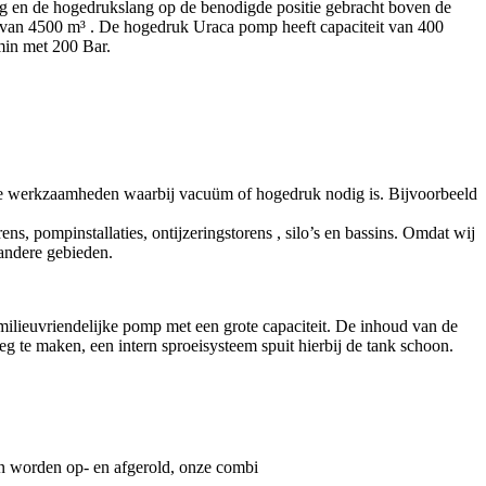
g en de hogedrukslang op de benodigde positie gebracht boven de
ng van 4500 m³ . De hogedruk Uraca pomp heeft capaciteit van 400
min met 200 Bar.
bare werkzaamheden waarbij vacuüm of hogedruk nodig is. Bijvoorbeeld
ns, pompinstallaties, ontijzeringstorens , silo’s en bassins. Omdat wij
 andere gebieden.
ilieuvriendelijke pomp met een grote capaciteit. De inhoud van de
g te maken, een intern sproeisysteem spuit hierbij de tank schoon.
an worden op- en afgerold, onze combi