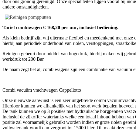
door ons grondig gereinigd. Onze specialiteiten liggen vooral bij indu
andere omstandigheden.
Tarief combiwagen € 168,20 per uur, inclusief bediening.
Als klein bedrijf zijn wij uitermate flexibel en meedenkend met onz
hierbij aan periodiek onderhoud van riolen, verstoppingen, straatkolk
Reinigen gebeurt door middel van hogedruk, hierbij maken wij gebruik
werkdruk tot 200 Bar.
De naam zegt het al; combiwagens zijn een combinatie van vacuüm en 
Combi vacuüm vrachtwagen Cappellotto
Onze nieuwste aanwinst is een zeer uitgebreide combi vacuümvrachtwa
Hierdoor kunnen we afhankelijk van het soort werk bepalen hoeveel 
De tank kunnen we op 3 posities met hydraulische borgpennen vast ze
Inclusief de zijkoffer watertanks welke een totaal inhoud hebben van 
positie zal voornamelijk gebruikt worden indien er grote riolen gere
vuilwatertank wordt dan vergroot tot 15000 liter. Dit maakt deze co