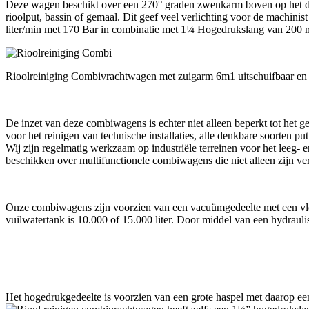
Deze wagen beschikt over een 270° graden zwenkarm boven op het da
rioolput, bassin of gemaal. Dit geef veel verlichting voor de machi
liter/min met 170 Bar in combinatie met 1¼ Hogedrukslang van 200 m
Rioolreiniging Combivrachtwagen met zuigarm 6m1 uitschuifbaar en
De inzet van deze combiwagens is echter niet alleen beperkt tot het
voor het reinigen van technische installaties, alle denkbare soorten put
Wij zijn regelmatig werkzaam op industriële terreinen voor het leeg- e
beschikken over multifunctionele combiwagens die niet alleen zijn v
Onze combiwagens zijn voorzien van een vacuümgedeelte met een vloei
vuilwatertank is 10.000 of 15.000 liter. Door middel van een hydrauli
Het hogedrukgedeelte is voorzien van een grote haspel met daarop e