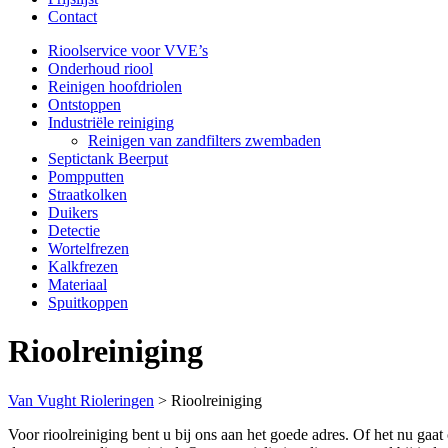
Contact
Rioolservice voor VVE’s
Onderhoud riool
Reinigen hoofdriolen
Ontstoppen
Industriële reiniging
Reinigen van zandfilters zwembaden
Septictank Beerput
Pompputten
Straatkolken
Duikers
Detectie
Wortelfrezen
Kalkfrezen
Materiaal
Spuitkoppen
Rioolreiniging
Van Vught Rioleringen
>
Rioolreiniging
Voor rioolreiniging bent u bij ons aan het goede adres. Of het nu gaat