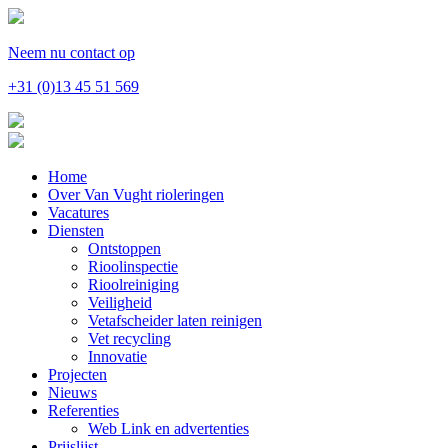
Neem nu contact op
+31 (0)13 45 51 569
Home
Over Van Vught rioleringen
Vacatures
Diensten
Ontstoppen
Rioolinspectie
Rioolreiniging
Veiligheid
Vetafscheider laten reinigen
Vet recycling
Innovatie
Projecten
Nieuws
Referenties
Web Link en advertenties
Prijslijst