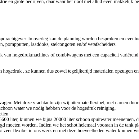
strie en grote bedrijven, daar waar het riool niet altijd even makkelijk
e opdrachtgever. In overleg kan de planning worden besproken en even
en, pompputten, laaddoks, stelcongoten en/of vetafscheiders.
 van hogedrukmachines of combiwagens met een capaciteit variërend van
hogedruk , ze kunnen dus zowel tegelijkertijd materialen opzuigen en 
gen. Met deze vrachtauto zijn wij uitermate flexibel, met namen door 
schoon water we nodig hebben voor de hogedruk reiniging.
tten.
6600 liter, kunnen we bijna 20000 liter schoon spuitwater meenemen, daa
inigd moeten worden. Indien we het schot helemaal vooraan in de tank p
mbi zeer flexibel in ons werk en met deze hoeveelheden water kunnen w