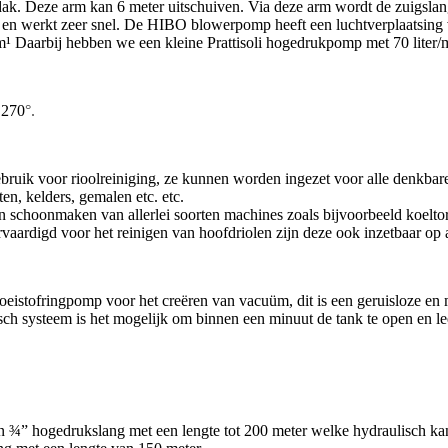
k. Deze arm kan 6 meter uitschuiven. Via deze arm wordt de zuigslan
nist en werkt zeer snel. De HIBO blowerpomp heeft een luchtverplaatsi
¹ Daarbij hebben we een kleine Prattisoli hogedrukpomp met 70 liter/
 270
°.
 gebruik voor rioolreiniging, ze kunnen worden ingezet voor alle denk
ten, kelders, gemalen etc. etc.
n schoonmaken van allerlei soorten machines zoals bijvoorbeeld koeltore
ervaardigd voo
r het reinigen van hoofdriolen zijn deze ook inzetbaar op
stofringpomp voor het creëren van vacuüm, dit is een geruisloze en m
sch systeem is het mogelijk om binnen een minuut de tank te open en lee
en ¾” hogedrukslang met een lengte tot 200 meter welke hydraulisch k